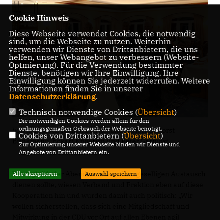
Cookie Hinweis
Diese Webseite verwendet Cookies, die notwendig
sind, um die Webseite zu nutzen. Weiterhin
verwenden wir Dienste von Drittanbietern, die uns
helfen, unser Webangebot zu verbessern (Website-
Optmierung). Für die Verwendung bestimmter
Dienste, benötigen wir Ihre Einwilligung. Ihre
Einwilligung können Sie jederzeit widerrufen. Weitere
Informationen finden Sie in unserer
Datenschutzerklärung
.
Technisch notwendige Cookies (
Übersicht
)
Die notwendigen Cookies werden allein für den
ordnungsgemäßen Gebrauch der Webseite benötigt.
Von links nach rechts: Dr. Alexander Martin, Horst
Cookies von Drittanbietern (
Übersicht
)
Brinkmann, Eckart Knoerich und Peter Garnjost
Zur Optimierung unserer Webseite binden wir Dienste und
Angebote von Drittanbietern ein.
Wenngleich der Abend vor allem dem geselligen Austausch
Alle akzeptieren
Auswahl speichern
dienen sollte, wiesen Verband und Fraktion eben auf diese
Kooperation hin und wurden damit auch politisch: „Wir
wollen sicherstellen, dass sich eine Mitgliedschaft und
Mitwirkung in der CDU vor Ort auf allen Ebenen agil