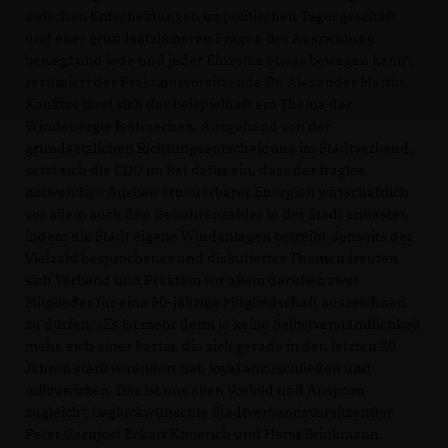
zwischen Entscheidungen im politischen Tagesgeschäft
und eher grundsätzlicheren Fragen der Ausrichtung
bewegt und jede und jeder Einzelne etwas bewegen kann“,
resümiert der Fraktionsvorsitzende Dr. Alexander Martin.
Konkret lässt sich das beispielhaft am Thema der
Windenergie festmachen. Ausgehend von der
grundsätzlichen Richtungsentscheidung im Stadtverband,
setzt sich die CDU im Rat dafür ein, dass der fraglos
notwendige Ausbau erneuerbarer Energien wirtschaftlich
vor allem auch den Gebührenzahler in der Stadt entlastet,
indem die Stadt eigene Windanlagen betreibt. Jenseits der
Vielzahl besprochener und diskutierter Themen freuten
sich Verband und Fraktion vor allem darüber, zwei
Mitglieder für eine 50-jährige Mitgliedschaft auszeichnen
zu dürfen. „Es ist mehr denn je keine Selbstverständlichkeit
mehr, sich einer Partei, die sich gerade in den letzten 20
Jahren stark verändert hat, loyal anzuschließen und
mitzuwirken. Das ist uns allen Vorbild und Ansporn
zugleich“, beglückwünschte Stadtverbandsvorsitzender
Peter Garnjost Eckart Knoerich und Horst Brinkmann.