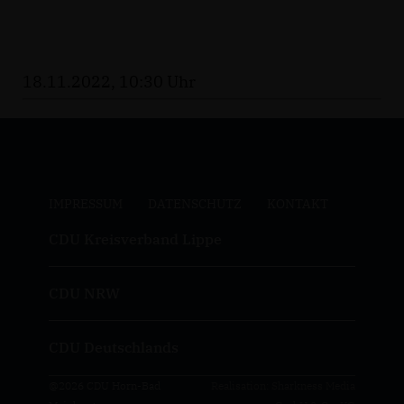
18.11.2022, 10:30 Uhr
IMPRESSUM
DATENSCHUTZ
KONTAKT
CDU Kreisverband Lippe
CDU NRW
CDU Deutschlands
@2026 CDU Horn-Bad
Realisation: Sharkness Media