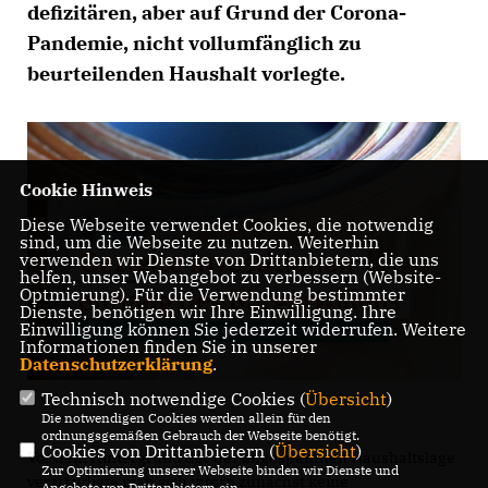
defizitären, aber auf Grund der Corona-
Pandemie, nicht vollumfänglich zu
beurteilenden Haushalt vorlegte.
Cookie Hinweis
Diese Webseite verwendet Cookies, die notwendig
sind, um die Webseite zu nutzen. Weiterhin
verwenden wir Dienste von Drittanbietern, die uns
helfen, unser Webangebot zu verbessern (Website-
Optmierung). Für die Verwendung bestimmter
Dienste, benötigen wir Ihre Einwilligung. Ihre
Einwilligung können Sie jederzeit widerrufen. Weitere
Informationen finden Sie in unserer
Datenschutzerklärung
.
Technisch notwendige Cookies (
Übersicht
)
Die notwendigen Cookies werden allein für den
ordnungsgemäßen Gebrauch der Webseite benötigt.
Cookies von Drittanbietern (
Übersicht
)
Vor dem Hintergrund der der angespannten Haushaltslage
Zur Optimierung unserer Webseite binden wir Dienste und
verständigte man sich intern zunächst keine
Angebote von Drittanbietern ein.