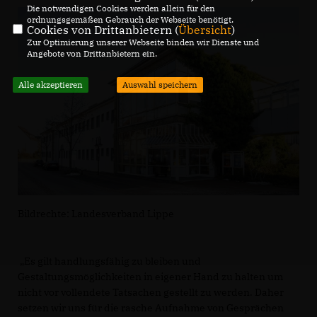
Die notwendigen Cookies werden allein für den
ordnungsgemäßen Gebrauch der Webseite benötigt.
Cookies von Drittanbietern (
Übersicht
)
Zur Optimierung unserer Webseite binden wir Dienste und
Angebote von Drittanbietern ein.
Alle akzeptieren
Auswahl speichern
Bildrechte: Landesverband Lippe
Es gilt handlungsfähig zu bleiben und
Gestaltungsmöglichkeiten in eigener Hand zu halten um
nicht vor vollendete Tatsachen gestellt zu werden. Daher
setzen wir uns für die rasche Aufnahme von Gesprächen