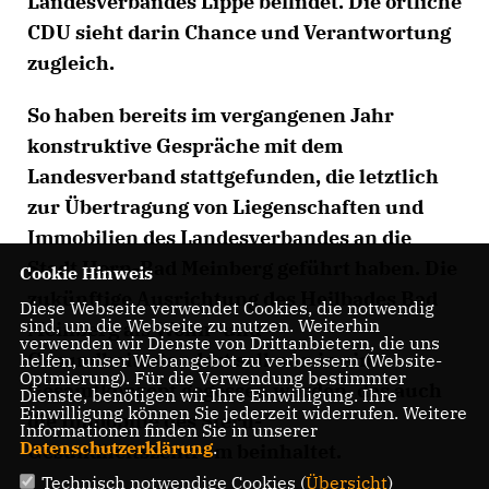
Landesverbandes Lippe befindet. Die örtliche
CDU sieht darin Chance und Verantwortung
zugleich.
So haben bereits im vergangenen Jahr
konstruktive Gespräche mit dem
Landesverband stattgefunden, die letztlich
zur Übertragung von Liegenschaften und
Immobilien des Landesverbandes an die
Stadt Horn-Bad Meinberg geführt haben. Die
Cookie Hinweis
zukünftige Ausrichtung des Heilbades Bad
Diese Webseite verwendet Cookies, die notwendig
sind, um die Webseite zu nutzen. Weiterhin
Meinberg als Wohn- und
verwenden wir Dienste von Drittanbietern, die uns
Gesundheitsstandort soll nun in ein
helfen, unser Webangebot zu verbessern (Website-
Optmierung). Für die Verwendung bestimmter
Gesamtkonzept gegossen werden, das auch
Dienste, benötigen wir Ihre Einwilligung. Ihre
Einwilligung können Sie jederzeit widerrufen. Weitere
die Immobilie des Stern-
Informationen finden Sie in unserer
Datenschutzerklärung
.
Gesundheitszentrum beinhaltet.
Technisch notwendige Cookies (
Übersicht
)