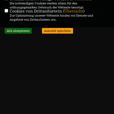
CDU Deutschlands
Die notwendigen Cookies werden allein für den
ordnungsgemäßen Gebrauch der Webseite benötigt.
Cookies von Drittanbietern (
Übersicht
)
@2026 CDU Horn-Bad
Realisation: Sharkness Media
Zur Optimierung unserer Webseite binden wir Dienste und
Meinberg
GmbH & Co. KG
Angebote von Drittanbietern ein.
Alle Rechte vorbehalten.
Alle akzeptieren
Auswahl speichern