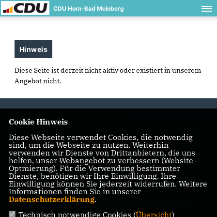
CDU Horn-Bad Meinberg
Hinweis
Diese Seite ist derzeit nicht aktiv oder existiert in unserem
Angebot nicht.
Cookie Hinweis
Diese Webseite verwendet Cookies, die notwendig
sind, um die Webseite zu nutzen. Weiterhin
IMPRESSUM
DATENSCHUTZ
KONTAKT
verwenden wir Dienste von Drittanbietern, die uns
helfen, unser Webangebot zu verbessern (Website-
CDU Kreisverband Lippe
Optmierung). Für die Verwendung bestimmter
Dienste, benötigen wir Ihre Einwilligung. Ihre
Einwilligung können Sie jederzeit widerrufen. Weitere
Informationen finden Sie in unserer
CDU NRW
Datenschutzerklärung
.
Technisch notwendige Cookies (
Übersicht
)